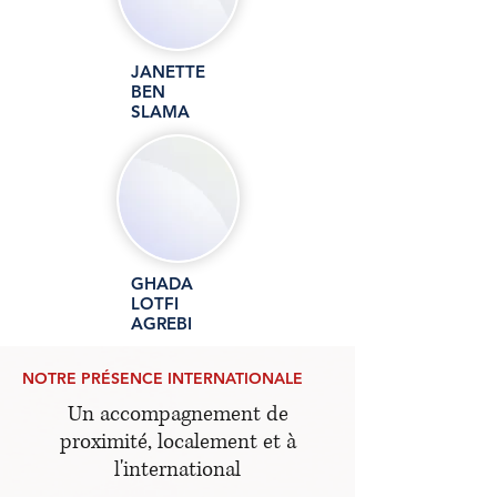
Tunisie
JANETTE
BEN
SLAMA
Administratio
n
Tunisie
GHADA
LOTFI
AGREBI
NOTRE PRÉSENCE INTERNATIONALE
Administratio
Un accompagnement de
n
Tunisie
proximité, localement et à
l'international