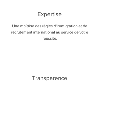
Expertise
Une maîtrise des règles d'immigration et de
recrutement international au service de votre
réussite.
Transparence
Une communication claire et honnête à chaque
étape de votre parcours.
Écoute