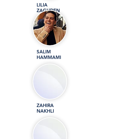
LILIA
ZAGHDEN
Administratio
n
SALIM
HAMMAMI
Developpem
ent
commercial
ZAHIRA
NAKHLI
Administratio
n